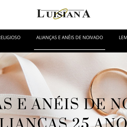
E PROCURA?
e na nossa loja online um artigo da sua pre
RELIGIOSO
ALIANÇAS E ANÉIS DE NOIVADO
LE
S E ANÉIS DE N
LIANÇAS 25 AN