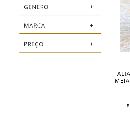
GÉNERO
+
MARCA
+
PREÇO
+
ALI
MEIA
D