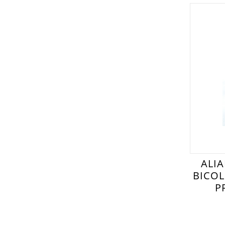
ALI
BICOL
P