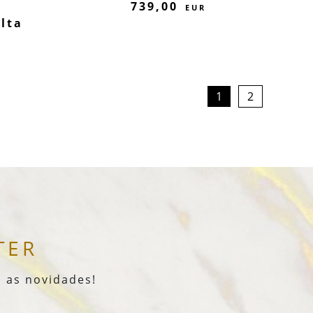
739,00
EUR
lta
1
2
TER
 as novidades!