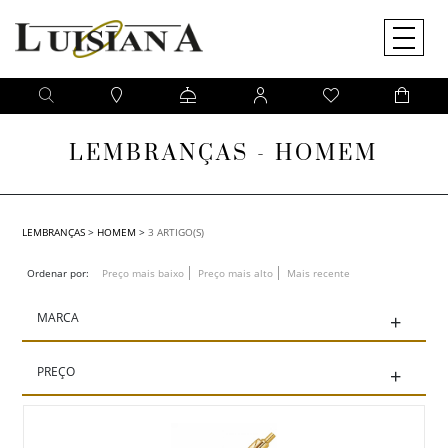
O QUE PROCURA?
Pesquise na nossa loja online um artigo da sua preferência
LEMBRANÇAS - HOMEM
LEMBRANÇAS
>
HOMEM
>
3 ARTIGO(S)
Ordenar por:
Preço mais baixo
Preço mais alto
Mais recente
MARCA
+
PREÇO
+