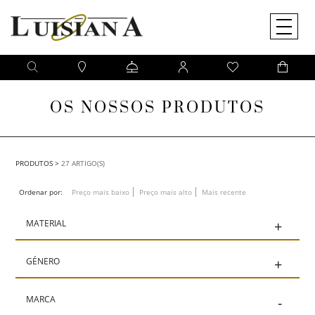
O QUE PROCURA?
Pesquise na nossa loja online um artigo da sua preferência
OS NOSSOS PRODUTOS
PRODUTOS
>
27 ARTIGO(S)
Ordenar por:
Preço mais baixo
Preço mais alto
Mais recente
MATERIAL
+
GÉNERO
+
MARCA
-