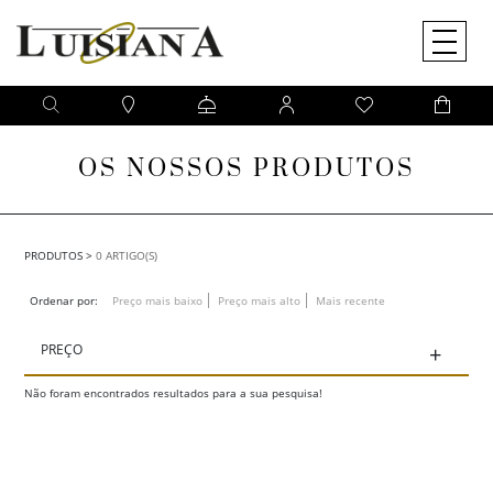
O QUE PROCURA?
Pesquise na nossa loja online um artigo da sua preferência
OS NOSSOS PRODUTOS
PRODUTOS
>
0 ARTIGO(S)
Ordenar por:
Preço mais baixo
Preço mais alto
Mais recente
PREÇO
+
Não foram encontrados resultados para a sua pesquisa!